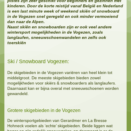
pistes zijn zeer geschikt voor beginners en gezinnen met
kinderen. Door de korte reistijd vanaf Belgi
ë
en Nederland
is een last minute week of weekend skiën of snowboard
in de Vogezen snel geregeld en ook minder vermoeiend
dan naar de Alpen.
Naast skiën en snowboarden zijn er ook veel andere
wintersport
mogelijkheden in de Vogezen, zoals
langlaufen, sneeuwschoenwandelen en zelfs ook
toerskiën
Ski / Snowboard Vogezen:
De skigebieden in de Vogezen variëren van heel klein tot
middelgroot. De meeste skigebieden bieden zowel
mogelijkheden voor skiërs & snowboarders als langlaufers.
Daarnaast kan er bijna overal met sneeuwschoenen worden
gewandeld.
Grotere skigebieden in de Vogezen
De wintersportgebieden van Gerardmer en La Bresse
Hohneck voelen als ‘echte’ skigebieden. Beide liggen wat
hoger en zijn redelijk sneeuwzeker, en daarnaast is er de