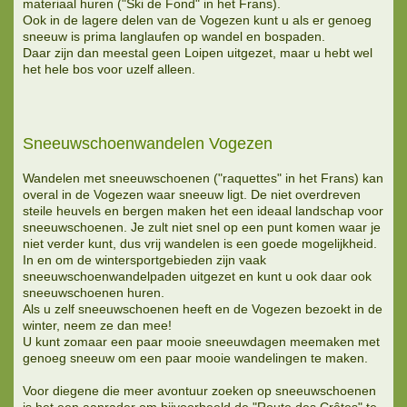
materiaal huren ("Ski de Fond" in het Frans).
Ook in de lagere delen van de Vogezen kunt u als er genoeg
sneeuw is prima langlaufen op wandel en bospaden.
Daar zijn dan meestal geen Loipen uitgezet, maar u hebt wel
het hele bos voor uzelf alleen.
Sneeuwschoenwandelen Vogezen
Wandelen met sneeuwschoenen ("raquettes" in het Frans) kan
overal in de Vogezen waar sneeuw ligt. De niet overdreven
steile heuvels en bergen maken het een ideaal landschap voor
sneeuwschoenen. Je zult niet snel op een punt komen waar je
niet verder kunt, dus vrij wandelen is een goede mogelijkheid.
In en om de wintersportgebieden zijn vaak
sneeuwschoenwandelpaden uitgezet en kunt u ook daar ook
sneeuwschoenen huren.
Als u zelf sneeuwschoenen heeft en de Vogezen bezoekt in de
winter, neem ze dan mee!
U kunt zomaar een paar mooie sneeuwdagen meemaken met
genoeg sneeuw om een paar mooie wandelingen te maken.
Voor diegene die meer avontuur zoeken op sneeuwschoenen
is het een aanrader om bijvoorbeeld de "Route des Crêtes" te