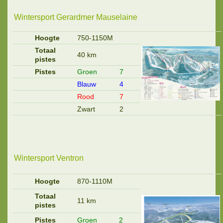
Wintersport Gerardmer Mauselaine
Hoogte
750-1150M
Totaal
40 km
pistes
Pistes
Groen
7
Blauw
4
Rood
7
Zwart
2
Wintersport Ventron
Hoogte
870-1110M
Totaal
11 km
pistes
Pistes
Groen
2