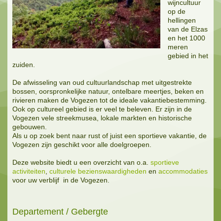
wijncultuur
op de
hellingen
van de Elzas
en het 1000
meren
gebied in het
zuiden.
De afwisseling van oud cultuurlandschap met uitgestrekte
bossen, oorspronkelijke natuur, ontelbare meertjes, beken en
rivieren maken de Vogezen tot de ideale vakantiebestemming.
Ook op cultureel gebied is er veel te beleven. Er zijn in de
Vogezen vele streekmusea, lokale markten en historische
gebouwen.
Als u op zoek bent naar rust of juist een sportieve vakantie, de
Vogezen zijn geschikt voor alle doelgroepen.
Deze website biedt u een overzicht van o.a.
sportieve
activiteiten
,
culturele bezienswaardigheden
en
accommodaties
voor uw verblijf in de Vogezen.
Departement / Gebergte