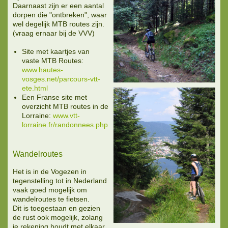
Daarnaast zijn er een aantal
dorpen die "ontbreken", waar
wel degelijk MTB routes zijn.
(vraag ernaar bij de VVV)
Site met kaartjes van
vaste MTB Routes:
www.hautes-
vosges.net/parcours-vtt-
ete.html
Een Franse site met
overzicht MTB routes in de
Lorraine:
www.vtt-
lorraine.fr/randonnees.php
Wandelroutes
Het is in de Vogezen in
tegenstelling tot in Nederland
vaak goed mogelijk om
wandelroutes te fietsen.
Dit is toegestaan en gezien
de rust ook mogelijk, zolang
je rekening houdt met elkaar..