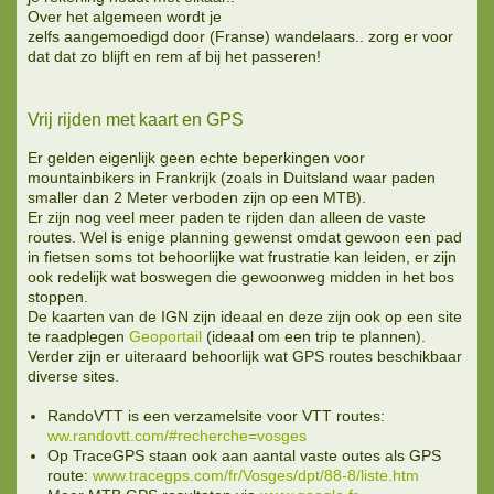
Over het algemeen wordt je
zelfs aangemoedigd door (Franse) wandelaars.. zorg er voor
dat dat zo blijft en rem af bij het passeren!
Vrij rijden met kaart en GPS
Er gelden eigenlijk geen echte beperkingen voor
mountainbikers in Frankrijk (zoals in Duitsland waar paden
smaller dan 2 Meter verboden zijn op een MTB).
Er zijn nog veel meer paden te rijden dan alleen de vaste
routes. Wel is enige planning gewenst omdat gewoon een pad
in fietsen soms tot behoorlijke wat frustratie kan leiden, er zijn
ook redelijk wat boswegen die gewoonweg midden in het bos
stoppen.
De kaarten van de IGN zijn ideaal en deze zijn ook op een site
te raadplegen
Geoportail
(ideaal om een trip te plannen).
Verder zijn er uiteraard behoorlijk wat GPS routes beschikbaar
diverse sites.
RandoVTT is een verzamelsite voor VTT routes:
ww.randovtt.com/#recherche=vosges
Op TraceGPS staan ook aan aantal vaste outes als GPS
route:
www.tracegps.com/fr/Vosges/dpt/88-8/liste.htm