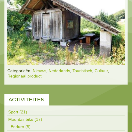
Categorieën:
Nieuws
,
Nederlands
,
Touristisch
,
Cultuur
,
Regionaal product
ACTIVITEITEN
Sport (21)
Mountainbike (17)
..Enduro (5)