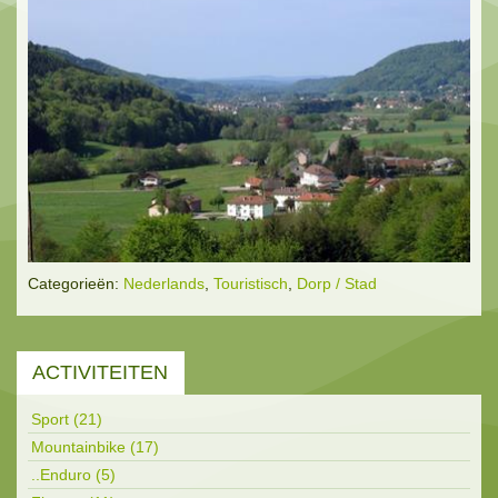
Categorieën:
Nederlands
,
Touristisch
,
Dorp / Stad
ACTIVITEITEN
Sport (21)
Mountainbike (17)
..Enduro (5)