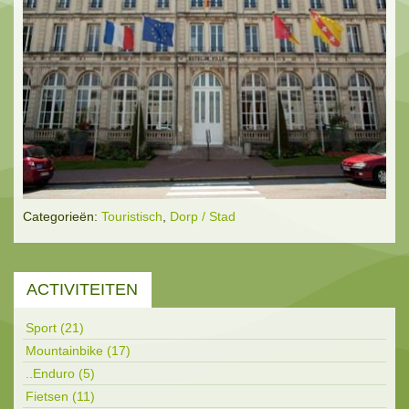
Categorieën:
Touristisch
,
Dorp / Stad
ACTIVITEITEN
Sport (21)
Mountainbike (17)
..Enduro (5)
Fietsen (11)