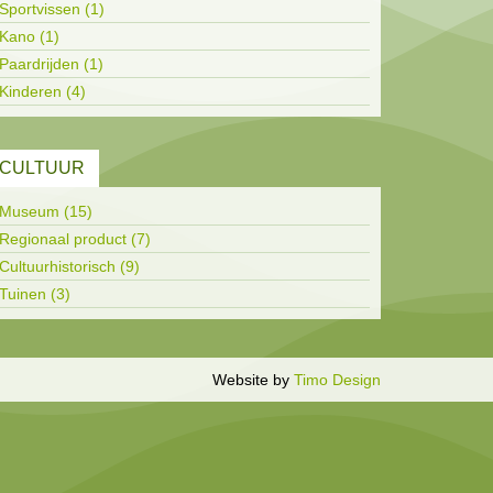
Sportvissen (1)
Kano (1)
Paardrijden (1)
Kinderen (4)
CULTUUR
Museum (15)
Regionaal product (7)
Cultuurhistorisch (9)
Tuinen (3)
Inloggen
Website by
Timo Design