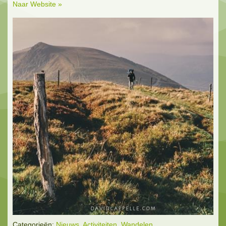
Naar Website »
Categorieën:
Nieuws
,
Activiteiten
,
Wandelen