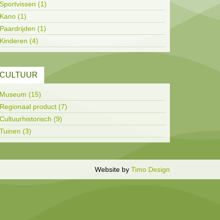
Sportvissen (1)
Kano (1)
Paardrijden (1)
Kinderen (4)
CULTUUR
Museum (15)
Regionaal product (7)
Cultuurhistorisch (9)
Tuinen (3)
Inloggen
Website by
Timo Design