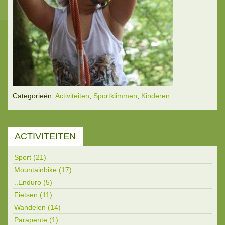
Categorieën:
Activiteiten
,
Sportklimmen
,
Kinderen
ACTIVITEITEN
Sport (21)
Mountainbike (17)
..Enduro (5)
Fietsen (11)
Wandelen (14)
Parapente (1)