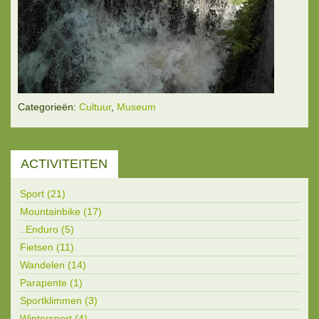
Categorieën:
Cultuur
,
Museum
ACTIVITEITEN
Sport (21)
Mountainbike (17)
..Enduro (5)
Fietsen (11)
Wandelen (14)
Parapente (1)
Sportklimmen (3)
Wintersport (4)