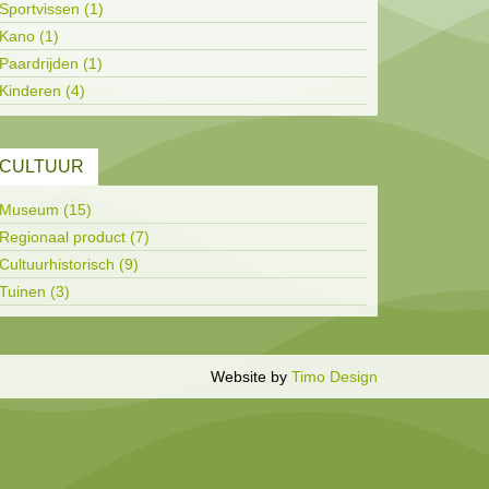
Sportvissen (1)
Kano (1)
Paardrijden (1)
Kinderen (4)
CULTUUR
Museum (15)
Regionaal product (7)
Cultuurhistorisch (9)
Tuinen (3)
Inloggen
Website by
Timo Design