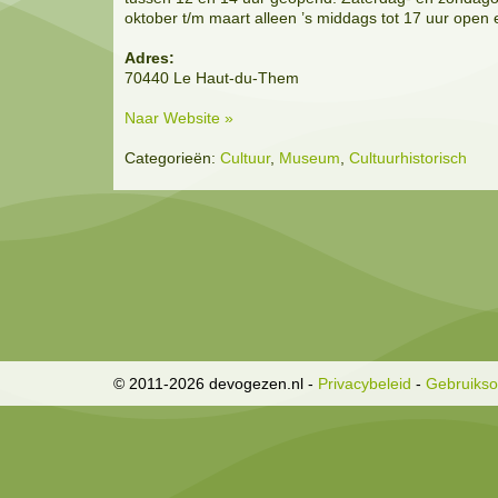
oktober t/m maart alleen ’s middags tot 17 uur open 
Adres:
70440 Le Haut-du-Them
Naar Website »
Categorieën:
Cultuur
,
Museum
,
Cultuurhistorisch
© 2011-2026 devogezen.nl
-
Privacybeleid
-
Gebruiks