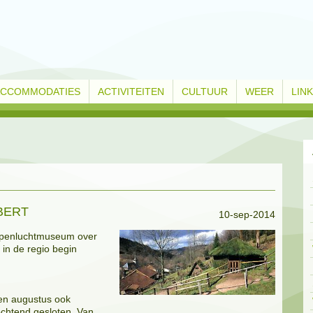
ACCOMMODATIES
ACTIVITEITEN
CULTUUR
WEER
LIN
BERT
10-sep-2014
openluchtmuseum over
in de regio begin
i en augustus ook
chtend gesloten. Van