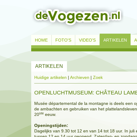
HOME
FOTO'S
VIDEO'S
ARTIKELEN
ARTIKELEN
Huidige artikelen
|
Archieven
|
Zoek
OPENLUCHTMUSEUM: CHÂTEAU LAM
Musée départemental de la montagne is deels een 
de ambachten en gebruiken van het plattelandsleven 
ste
20
eeuw.
Openingstijden:
Dagelijks van 9.30 tot 12 en van 14 tot 18 uur. In jul
tussen 12 en 14 uur geopend. Zaterdag- en zondago