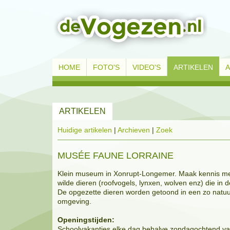
HOME
FOTO'S
VIDEO'S
ARTIKELEN
ARTIKELEN
Huidige artikelen
|
Archieven
|
Zoek
MUSÉE FAUNE LORRAINE
Klein museum in Xonrupt-Longemer. Maak kennis m
wilde dieren (roofvogels, lynxen, wolven enz) die in
De opgezette dieren worden getoond in een zo natuur
omgeving.
Openingstijden:
Schoolvakanties elke dag behalve zondagochtend va