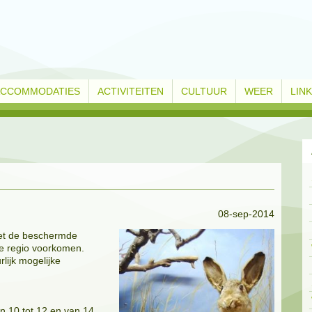
ACCOMMODATIES
ACTIVITEITEN
CULTUUR
WEER
LIN
08-sep-2014
et de beschermde
 de regio voorkomen.
lijk mogelijke
n 10 tot 12 en van 14