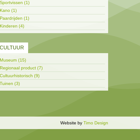
Sportvissen (1)
Kano (1)
Paardrijden (1)
Kinderen (4)
CULTUUR
Museum (15)
Regionaal product (7)
Cultuurhistorisch (9)
Tuinen (3)
Inloggen
Website by
Timo Design