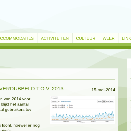
ACCOMMODATIES
ACTIVITEITEN
CULTUUR
WEER
LIN
ERDUBBELD T.O.V. 2013
15-mei-2014
ken van 2014 voor
lijkt het aantal
al gebruikers tov
s loont, hoewel er nog
gina's.