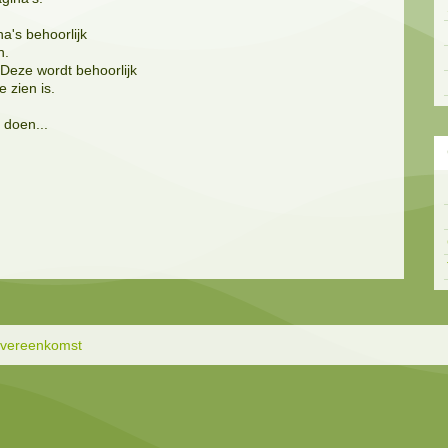
a's behoorlijk
n.
 Deze wordt behoorlijk
e zien is.
doen...
overeenkomst