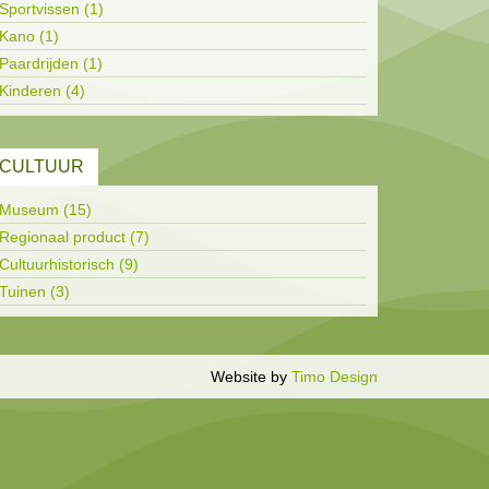
Sportvissen (1)
Kano (1)
Paardrijden (1)
Kinderen (4)
CULTUUR
Museum (15)
Regionaal product (7)
Cultuurhistorisch (9)
Tuinen (3)
Inloggen
Website by
Timo Design