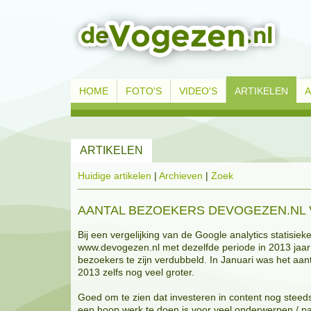
HOME
FOTO'S
VIDEO'S
ARTIKELEN
ARTIKELEN
Huidige artikelen
|
Archieven
|
Zoek
AANTAL BEZOEKERS DEVOGEZEN.NL V
Bij een vergelijking van de Google analytics statisie
www.devogezen.nl met dezelfde periode in 2013 jaar b
bezoekers te zijn verdubbeld. In Januari was het aant
2013 zelfs nog veel groter.
Goed om te zien dat investeren in content nog steed
een hoop werk te doen is voor veel onderwerpen / pa