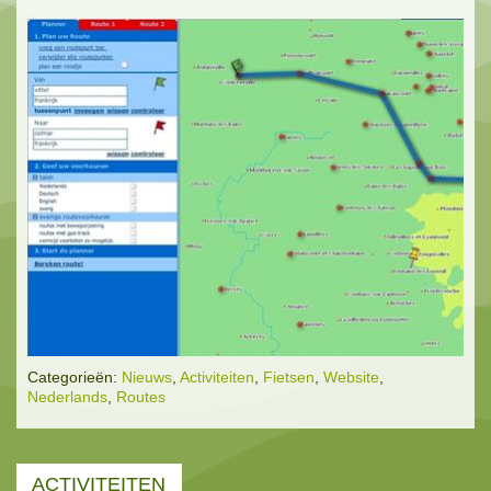
Categorieën:
Nieuws
,
Activiteiten
,
Fietsen
,
Website
,
Nederlands
,
Routes
ACTIVITEITEN